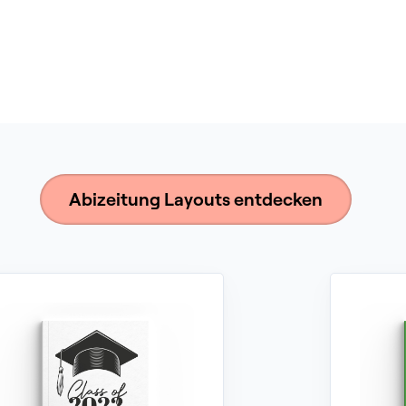
Abizeitung Layouts entdecken