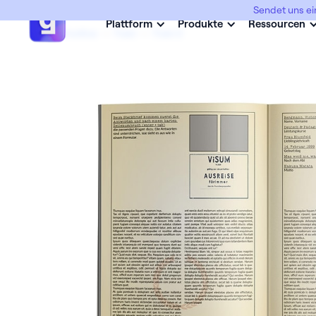
Sendet uns ei
Plattform
Produkte
Ressourcen
Abimottos
->
Trabi
->
Trabi 2