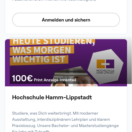
Digitalisierung und innovative Zukunftstechnologien 
ebenso? Bei uns hast Du die Möglichkeit, je nach 
Schwerpunkt, entweder am TUM Campus in München, 
Anmelden und sichern
Heilbronn oder Straubing zu studieren. 
100
€
Print Anzeige Innenteil
Hochschule Hamm-Lippstadt
Studiere, was Dich weiterbringt. Mit moderner 
Ausstattung, interdisziplinärem Lehrplan und klarem 
Praxisbezug. Unsere Bachelor- und Masterstudiengänge 
für Jobs mit Zukunft:
