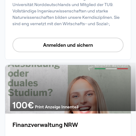
Universität Norddeutschlands und Mitglied der TU9. 
Vollständige Ingenieurwissenschaften und starke 
Naturwissenschaften bilden unsere Kerndisziplinen. Sie 
sind eng vernetzt mit den Wirtschafts- und Sozial-, 
Geistes- und Erziehungswissenschaften.

In über 90 studentischen Initiativen könnt Ihr Euch 
fachlich, sportlich, sozial oder hochschulpolitisch 
Anmelden und sichern
engagieren. Seid Ihr bereit?
100
€
Print Anzeige Innenteil
Finanzverwaltung NRW