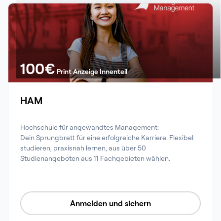
100
€
Print Anzeige Innenteil
HAM
Hochschule für angewandtes Management:

Dein Sprungbrett für eine erfolgreiche Karriere. Flexibel 
studieren, praxisnah lernen, aus über 50 
Studienangeboten aus 11 Fachgebieten wählen.
Anmelden und sichern