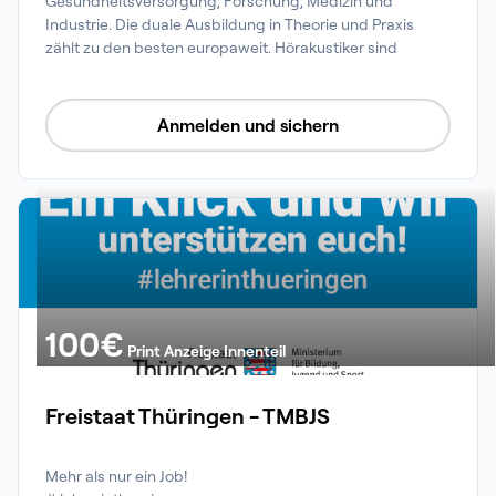
Gesundheitsversorgung, Forschung, Medizin und 
Industrie. Die duale Ausbildung in Theorie und Praxis 
zählt zu den besten europaweit. Hörakustiker sind 
gesucht, sie arbeiten in Geschäften in ganz Deutschland, 
gründen eigene Betriebe oder qualifizieren sich weiter 
an Fachhochschulen und Universitäten. Wir fördern die 
Anmelden und sichern
Hörakustik und die Hörgesundheit. 
100
€
Print Anzeige Innenteil
Freistaat Thüringen - TMBJS
Mehr als nur ein Job!
