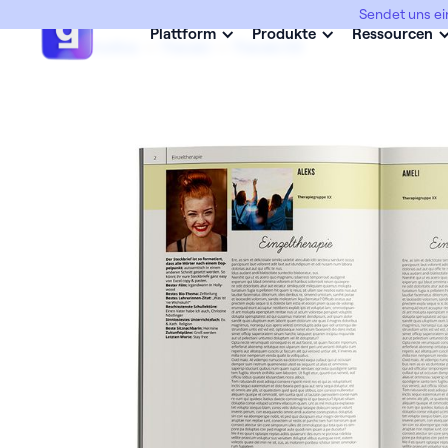
Sendet uns ei
Plattform
Produkte
Ressourcen
Abimottos
->
Therabi
->
Therabi 03