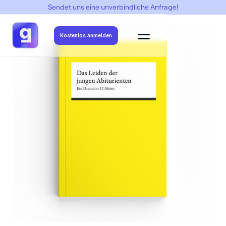
Sendet uns eine unverbindliche Anfrage!
Abimottos
->
Reclam
->
Reclam 2
Kostenlos anmelden