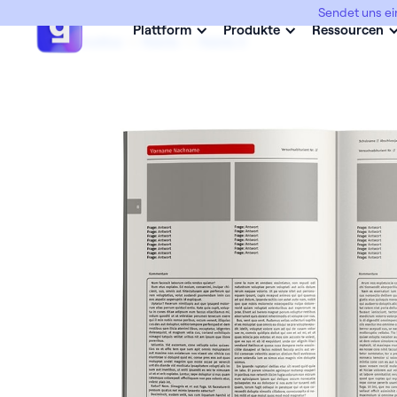
Sendet uns ei
Plattform
Produkte
Ressourcen
Abimottos
->
Rabits
->
Rabits 3