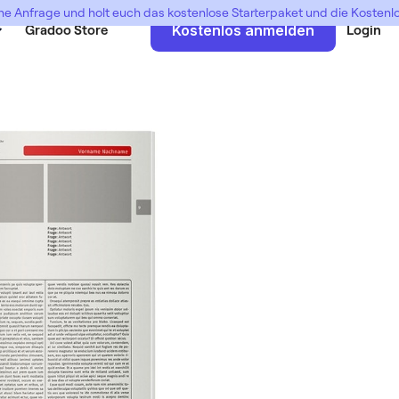
ne Anfrage und holt euch das kostenlose Starterpaket und die Kosten
Gradoo Store
Kostenlos anmelden
Login