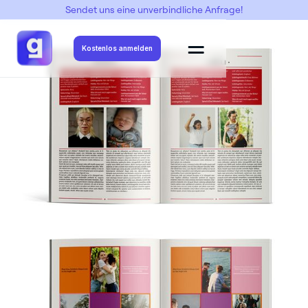
Sendet uns eine unverbindliche Anfrage!
Abimottos
->
Abi Rouge
->
Abi Rouge 02
Kostenlos anmelden