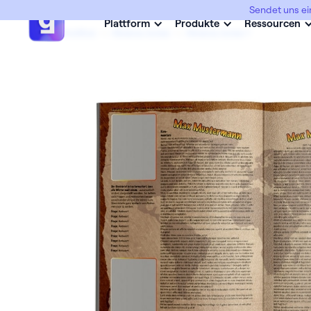
Sendet uns ei
Plattform
Produkte
Ressourcen
Abimottos
->
Abiana Jones
->
Abiana Jones 1