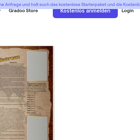
ne Anfrage und holt euch das kostenlose Starterpaket und die Kosten
Gradoo Store
Kostenlos anmelden
Login