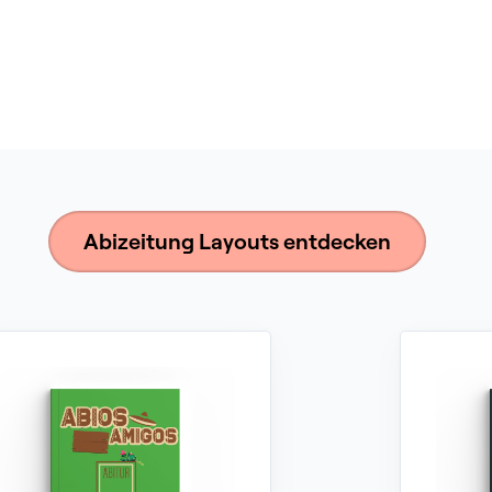
Abizeitung Layouts entdecken