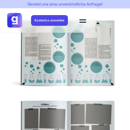
Sendet uns eine unverbindliche Anfrage!
Abimottos
->
Rabits
->
Rabits 1
Kostenlos anmelden