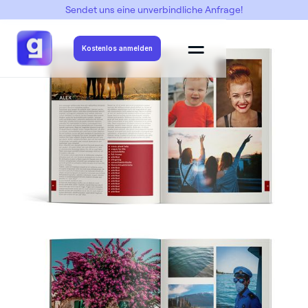
Sendet uns eine unverbindliche Anfrage!
Abimottos
->
Neutral
->
Neutral 06
Kostenlos anmelden