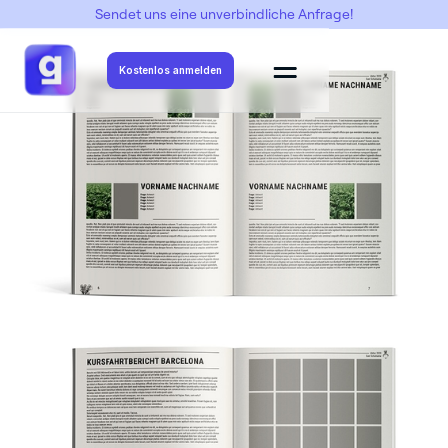
Sendet uns eine unverbindliche Anfrage!
Abimottos
->
Kohlrabi
->
Kohlrabi 1
Kostenlos anmelden