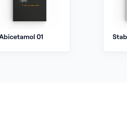
Abicetamol 01
Stabi