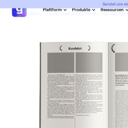
Sendet uns ei
Plattform
Produkte
Ressourcen
Abimottos
->
Die Elite braucht kein Motto
->
Die Elite brau