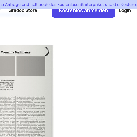
ne Anfrage und holt euch das kostenlose Starterpaket und die Kosten
Gradoo Store
Kostenlos anmelden
Login
cht kein Motto 2