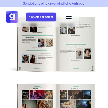
Sendet uns eine unverbindliche Anfrage!
Abimottos
->
Bacabi
->
Bacabi 3
Kostenlos anmelden