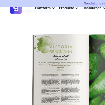
Sendet uns ei
Plattform
Produkte
Ressourcen
Abimottos
->
Avocabi
->
Avocabi 1