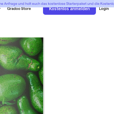
ne Anfrage und holt euch das kostenlose Starterpaket und die Kosten
Gradoo Store
Kostenlos anmelden
Login