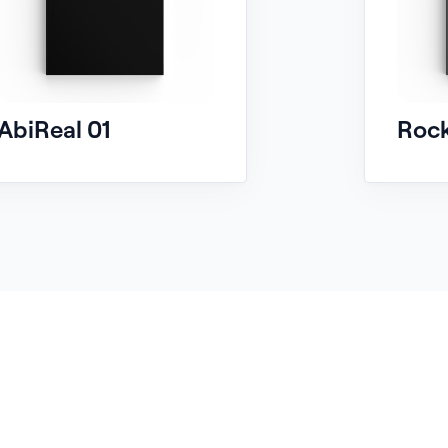
AbiReal 01
Rock