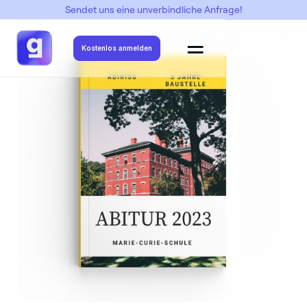
Sendet uns eine unverbindliche Anfrage!
Abimottos
->
Abriss (Baustelle)
->
Abriss 02
Kostenlos anmelden