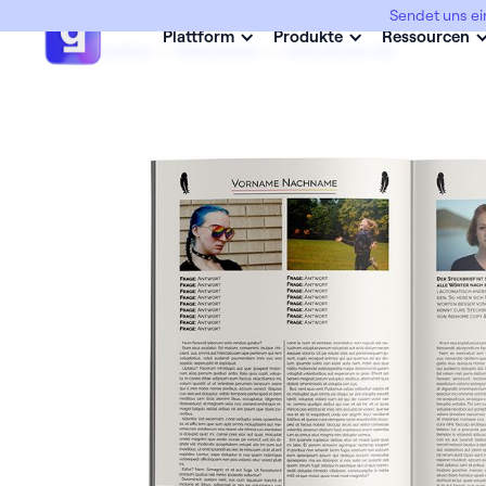
Sendet uns ei
Plattform
Produkte
Ressourcen
Abimottos
->
Abiturienten
->
AbituriEnten 03