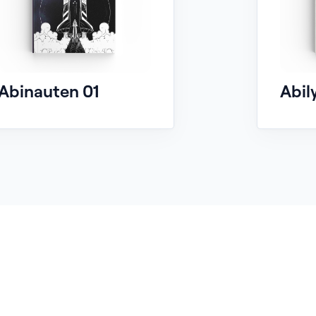
Abinauten 01
Abil