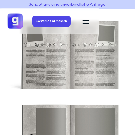
Sendet uns eine unverbindliche Anfrage!
Abimottos
->
Abinauten
->
Abinauten 03
Kostenlos anmelden