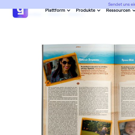
Sendet uns ei
Plattform
Produkte
Ressourcen
Abimottos
->
Abikini
->
Abikini 2