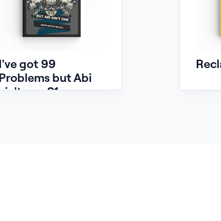
I've got 99
Recl
Problems but Abi
ain't one 01