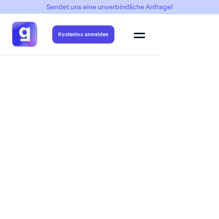
Sendet uns eine unverbindliche Anfrage!
Abimottos
->
Demokrabi
Kostenlos anmelden
Abimotto Motiv erstellen lassen